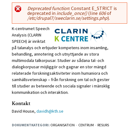
Felmeddelande
Deprecated function
: Constant E_STRICT is
deprecated in
include_once()
(line
606
of
/etc/drupal7/sweclarin.se/settings.php
).
K-centrumet Speech
Analysis (CLARIN
SPEECH) är inriktat
på talanalys och erbjuder kompetens inom insamling,
behandling, annotering och utnyttjande av stora
multimodala talkorpusar. Studier av sådana tal- och
dialogkorpusar möjliggör och gagnar en stor mängd
relaterade forskningsaktiviteter inom humaniora och
samhällsvetenskap – från forskning om tal och gester
till studier av beteende och sociala signaler i mänsklig
kommunikation och interaktion.
Kontakt
David House,
davidh@kth.se
DOKUMENTKATEGORI:
ORGANISATION
CENTRUM
RESURS