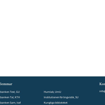
lemmar
Kon
info
kbanken Text, GU
Humlab, UmU
kbanken Tal, KTH
Institutionen för lingvistik, SU
kbanken Sam, Isof
Kungliga biblioteket