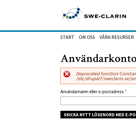
Hoppa till huvudinnehåll
START
OM OSS
VÅRA RESURSER
Användarkont
Felmeddelande
Deprecated function
: Consta
/etc/drupal7/sweclarin.se/se
Användarnamn eller e-postadress
*