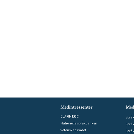
Medintressenter
Med
CLARIN ERIC
Språ
Nationella språkbanken
Språ
Vetenskapsrådet
Språ