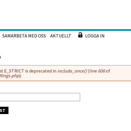
SAMARBETA MED OSS
AKTUELLT
LOGGA IN
o
nt E_STRICT is deprecated in
include_once()
(line
606
of
ttings.php
).