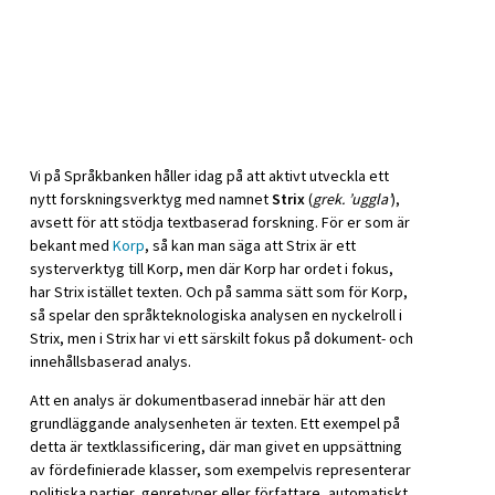
Vi på Språkbanken håller idag på att aktivt utveckla ett
nytt forskningsverktyg med namnet
Strix
(
grek. ’uggla’
),
avsett för att stödja textbaserad forskning. För er som är
bekant med
Korp
, så kan man säga att Strix är ett
systerverktyg till Korp, men där Korp har ordet i fokus,
har Strix istället texten. Och på samma sätt som för Korp,
så spelar den språkteknologiska analysen en nyckelroll i
Strix, men i Strix har vi ett särskilt fokus på dokument- och
innehållsbaserad analys.
Att en analys är dokumentbaserad innebär här att den
grundläggande analysenheten är texten. Ett exempel på
detta är textklassificering, där man givet en uppsättning
av fördefinierade klasser, som exempelvis representerar
politiska partier, genretyper eller författare, automatiskt