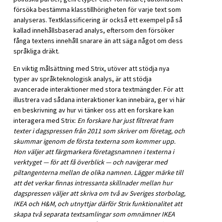
försöka bestämma klasstillhörigheten för varje text som
analyseras. Textklassificering är också ett exempel på så
kallad innehållsbaserad analys, eftersom den försöker
fånga textens innehåll snarare än att säga något om dess
språkliga dräkt.
En viktig målsättning med Strix, utöver att stödja nya
typer av språkteknologisk analys, är att stödja
avancerade interaktioner med stora textmängder. För att
illustrera vad sådana interaktioner kan innebära, ger vi här
en beskrivning av hur vi tänker oss att en forskare kan
interagera med Strix:
En forskare har just filtrerat fram
texter i dagspressen från 2011 som skriver om företag, och
skummar igenom de första texterna som kommer upp.
Hon väljer att färgmarkera företagsnamnen i texterna i
verktyget — för att få överblick — och navigerar med
piltangenterna mellan de olika namnen. Lägger märke till
att det verkar finnas intressanta skillnader mellan hur
dagspressen väljer att skriva om två av Sveriges storbolag,
IKEA och H&M, och utnyttjar därför Strix funktionalitet att
skapa två separata textsamlingar som omnämner IKEA