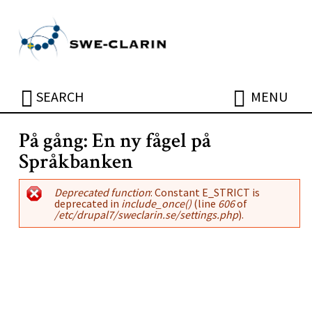
Skip to main content
ÖPPNA
ÖPPNA
SEARCH
MENU
På gång: En ny fågel på
Språkbanken
Error message
Deprecated function
: Constant E_STRICT is
deprecated in
include_once()
(line
606
of
/etc/drupal7/sweclarin.se/settings.php
).