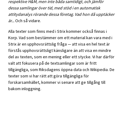
respektive H&M, men inte båda samtidigt, och jämför
dessa samlingar över tid, med stöd i en automatisk
attitydanalys rörande dessa företag. Vad hon då upptäcker
är...
Och så vidare.
Alla texter som finns med i Strix kommer också finnas i
Korp. Vad som bestämmer om ett material kan vara med i
Strix är en upphovsrättslig fråga — att visa en hel text är
förstås upphovsrättsligt känsligare än att visa en mindre
del av texten, som en mening eller ett stycke. Vi har därför
valt att fokusera på de textsamlingar som är fritt
tillgängliga, som Riksdagens öppna data och Wikipedia. De
texter som vi har rätt att göra tillgängliga för
forskarsamhället, kommer vi senare att ge tillgång till
bakom inloggning.