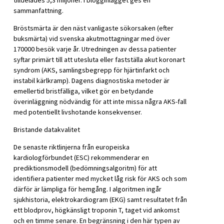
tilldelades 5,3 miljoner. I blogginlägget ges en
sammanfattning.
Bröstsmärta är den näst vanligaste sökorsaken (efter
buksmärta) vid svenska akutmottagningar med över
170000 besök varje år. Utredningen av dessa patienter
syftar primärt till att utesluta eller fastställa akut koronart
syndrom (AKS, samlingsbegrepp för hjärtinfarkt och
instabil kärlkramp). Dagens diagnostiska metoder är
emellertid bristfälliga, vilket gör en betydande
överinläggning nödvändig för att inte missa några AKS-fall
med potentiellt livshotande konsekvenser.
Bristande datakvalitet
De senaste riktlinjerna från europeiska
kardiologförbundet (ESC) rekommenderar en
prediktionsmodell (bedömningsalgoritm) för att
identifiera patienter med mycket låg risk för AKS och som
därför är lämpliga för hemgång. I algoritmen ingår
sjukhistoria, elektrokardiogram (EKG) samt resultatet från
ett blodprov, högkänsligt troponin T, taget vid ankomst
och en timme senare. En begränsning i den här typen av