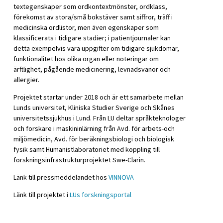
textegenskaper som ordkontextmönster, ordklass,
förekomst av stora/små bokstäver samt siffror, träff i
medicinska ordlistor, men även egenskaper som
klassificerats i tidigare stadier; i patientjournaler kan
detta exempelvis vara uppgifter om tidigare sjukdomar,
funktionalitet hos olika organ eller noteringar om
ärftlighet, pågående medicinering, levnadsvanor och
allergier.
Projektet startar under 2018 och är ett samarbete mellan
Lunds universitet, Kliniska Studier Sverige och Skånes
universitetssjukhus i Lund. Från LU deltar språkteknologer
och forskare i maskininlärning från Avd. för arbets-och
miljömedicin, Avd. för beräkningsbiologi och biologisk
fysik samt Humanistlaboratoriet med koppling till
forskningsinfrastrukturprojektet Swe-Clarin.
Länk till pressmeddelandet hos
VINNOVA
Länk till projektet i
LUs forskningsportal