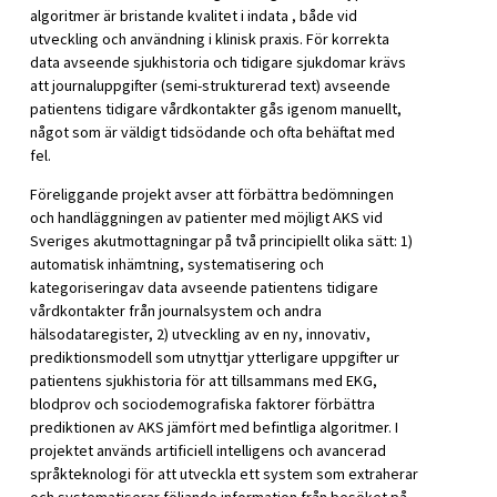
algoritmer är bristande kvalitet i indata , både vid
utveckling och användning i klinisk praxis. För korrekta
data avseende sjukhistoria och tidigare sjukdomar krävs
att journaluppgifter (semi-strukturerad text) avseende
patientens tidigare vårdkontakter gås igenom manuellt,
något som är väldigt tidsödande och ofta behäftat med
fel.
Föreliggande projekt avser att förbättra bedömningen
och handläggningen av patienter med möjligt AKS vid
Sveriges akutmottagningar på två principiellt olika sätt: 1)
automatisk inhämtning, systematisering och
kategoriseringav data avseende patientens tidigare
vårdkontakter från journalsystem och andra
hälsodataregister, 2) utveckling av en ny, innovativ,
prediktionsmodell som utnyttjar ytterligare uppgifter ur
patientens sjukhistoria för att tillsammans med EKG,
blodprov och sociodemografiska faktorer förbättra
prediktionen av AKS jämfört med befintliga algoritmer. I
projektet används artificiell intelligens och avancerad
språkteknologi för att utveckla ett system som extraherar