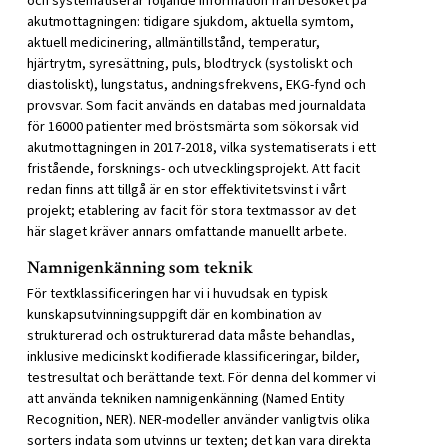
och systematiserar följande information från besöket på
akutmottagningen: tidigare sjukdom, aktuella symtom,
aktuell medicinering, allmäntillstånd, temperatur,
hjärtrytm, syresättning, puls, blodtryck (systoliskt och
diastoliskt), lungstatus, andningsfrekvens, EKG-fynd och
provsvar. Som facit används en databas med journaldata
för 16000 patienter med bröstsmärta som sökorsak vid
akutmottagningen in 2017-2018, vilka systematiserats i ett
fristående, forsknings- och utvecklingsprojekt. Att facit
redan finns att tillgå är en stor effektivitetsvinst i vårt
projekt; etablering av facit för stora textmassor av det
här slaget kräver annars omfattande manuellt arbete.
Namnigenkänning som teknik
För textklassificeringen har vi i huvudsak en typisk
kunskapsutvinningsuppgift där en kombination av
strukturerad och ostrukturerad data måste behandlas,
inklusive medicinskt kodifierade klassificeringar, bilder,
testresultat och berättande text. För denna del kommer vi
att använda tekniken namnigenkänning (Named Entity
Recognition, NER). NER-modeller använder vanligtvis olika
sorters indata som utvinns ur texten; det kan vara direkta