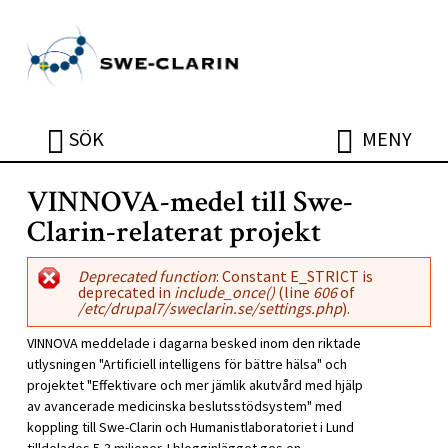
Hoppa till huvudinnehåll
ÖPPNA
ÖPPNA
SÖK
MENY
VINNOVA-medel till Swe-
Clarin-relaterat projekt
Felmeddelande
Deprecated function
: Constant E_STRICT is
deprecated in
include_once()
(line
606
of
/etc/drupal7/sweclarin.se/settings.php
).
VINNOVA meddelade i dagarna besked inom den riktade
utlysningen "Artificiell intelligens för bättre hälsa" och
projektet "Effektivare och mer jämlik akutvård med hjälp
av avancerade medicinska beslutsstödsystem" med
koppling till Swe-Clarin och Humanistlaboratoriet i Lund