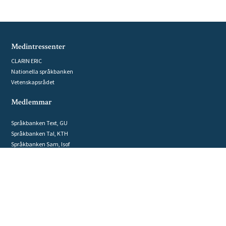
Medintressenter
CLARIN ERIC
Nationella språkbanken
Vetenskapsrådet
Medlemmar
Språkbanken Text, GU
Språkbanken Tal, KTH
Språkbanken Sam, Isof
Datorlingvistikgruppen, UU
GRIDH, GU
Humanistlaboratoriet, LU
Humlab, UmU
Institutionen för lingvistik, SU
Kungliga biblioteket