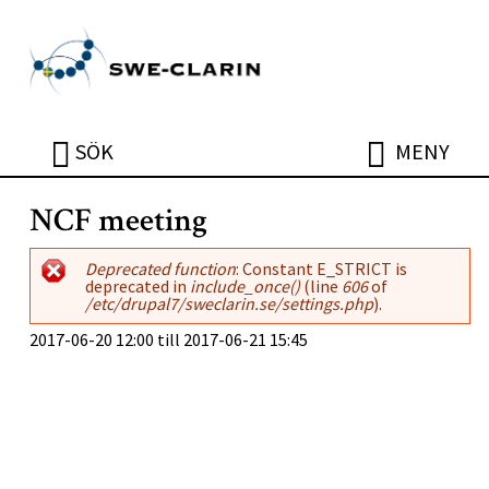
Hoppa till huvudinnehåll
ÖPPNA
ÖPPNA
SÖK
MENY
NCF meeting
Felmeddelande
Deprecated function
: Constant E_STRICT is
deprecated in
include_once()
(line
606
of
/etc/drupal7/sweclarin.se/settings.php
).
2017-06-20 12:00
till
2017-06-21 15:45