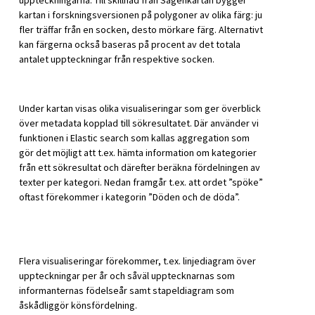
uppteckningarna. Till skillnad från Sägenkartan bygger
kartan i forskningsversionen på polygoner av olika färg: ju
fler träffar från en socken, desto mörkare färg. Alternativt
kan färgerna också baseras på procent av det totala
antalet uppteckningar från respektive socken.
Under kartan visas olika visualiseringar som ger överblick
över metadata kopplad till sökresultatet. Där använder vi
funktionen i Elastic search som kallas aggregation som
gör det möjligt att t.ex. hämta information om kategorier
från ett sökresultat och därefter beräkna fördelningen av
texter per kategori. Nedan framgår t.ex. att ordet ”spöke”
oftast förekommer i kategorin ”Döden och de döda”.
Flera visualiseringar förekommer, t.ex. linjediagram över
uppteckningar per år och såväl upptecknarnas som
informanternas födelseår samt stapeldiagram som
åskådliggör könsfördelning.