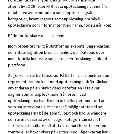
Förutom texterna, som består av transkriberade
alternativt OCR- eller HTR-lästa uppteckningar, innehåller
databasen även metadata som uppteckningsår,
kategorier, insamlingsort samt upplysning om såväl
upptecknare som informanter (t.ex. namn, födelseår, kön).
Både för forskare och allmänhet
Inom projektet har två plattformar skapats: Sägenkartan,
som riktar sig till en bred allmänhet, och Databas över
immateriella kulturarv som är en mer forskningsinriktad
plattform.
Sägenkartan är kartbaserad. På kartan visas punkter som
representerar socknar med uppteckningar ifrån. Klickar
användaren på en punkt visas därefter en lista över
sägner som är upptecknade från orten, vad
uppteckningarna handlar om och vilka personer det är
som har intervjuats. Det är också möjligt att ta del av
uppteckningarna både som fulltext och bild. Användare
som är intresserad av en sägenkategori kan istället
filtrera sökresultatet så att t.ex. enbart berättelser om
tomtar eller häxor visas på kartan. Med Sägenkartan har vi