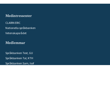
Medintressenter
CLARIN ERIC
Nationella språkbanken
Vetenskapsrådet
Medlemmar
Språkbanken Text, GU
Språkbanken Tal, KTH
Språkbanken Sam, Isof
Datorlingvistikgruppen, UU
GRIDH, GU
Humanistlaboratoriet, LU
Humlab, UmU
Institutionen för lingvistik, SU
Kungliga biblioteket
NLPLab, LiU
Riksarkivet