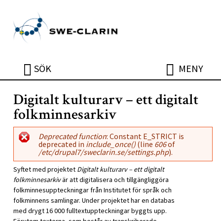
Hoppa till huvudinnehåll
ÖPPNA
ÖPPNA
SÖK
MENY
Digitalt kulturarv – ett digitalt
folkminnesarkiv
Felmeddelande
Deprecated function
: Constant E_STRICT is
deprecated in
include_once()
(line
606
of
/etc/drupal7/sweclarin.se/settings.php
).
Syftet med projektet
Digitalt kulturarv – ett digitalt
folkminnesarkiv
är att digitalisera och tillgängliggöra
folkminnesuppteckningar från Institutet för språk och
folkminnens samlingar. Under projektet har en databas
med drygt 16 000 fulltextuppteckningar byggts upp.