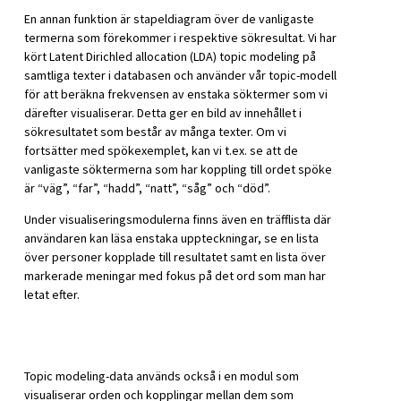
En annan funktion är stapeldiagram över de vanligaste
termerna som förekommer i respektive sökresultat. Vi har
kört Latent Dirichled allocation (LDA) topic modeling på
samtliga texter i databasen och använder vår topic-modell
för att beräkna frekvensen av enstaka söktermer som vi
därefter visualiserar. Detta ger en bild av innehållet i
sökresultatet som består av många texter. Om vi
fortsätter med spökexemplet, kan vi t.ex. se att de
vanligaste söktermerna som har koppling till ordet spöke
är “väg”, “far”, “hadd”, “natt”, “såg” och “död”.
Under visualiseringsmodulerna finns även en träfflista där
användaren kan läsa enstaka uppteckningar, se en lista
över personer kopplade till resultatet samt en lista över
markerade meningar med fokus på det ord som man har
letat efter.
Topic modeling-data används också i en modul som
visualiserar orden och kopplingar mellan dem som