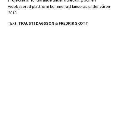
Projektet är fortfarande under utveckling och en
webbaserad plattform kommer att lanseras under våren
2018.
TEXT:
TRAUSTI DAGSSON
&
FREDRIK SKOTT