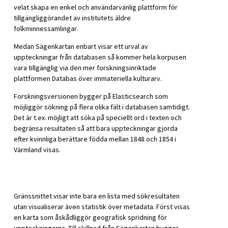
velat skapa en enkel och användarvänlig plattform för
tillgängliggörandet av institutets äldre
folkminnessamlingar.
Medan Sägenkartan enbart visar ett urval av
uppteckningar från databasen så kommer hela korpusen
vara tillgänglig via den mer forskningsinriktade
plattformen Databas över immateriella kulturarv.
Forskningsversionen bygger på Elasticsearch som
möjliggör sökning på flera olika fält i databasen samtidigt.
Det är t.ex. möjligt att söka på speciellt ord i texten och
begränsa resultaten så att bara uppteckningar gjorda
efter kvinnliga berättare födda mellan 1848 och 1854 i
Värmland visas.
Gränssnittet visar inte bara en lista med sökresultaten
utan visualiserar även statistik över metadata. Först visas
en karta som åskådliggör geografisk spridning för