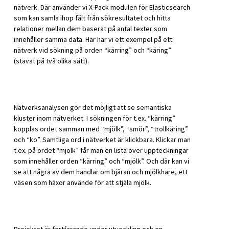
nätverk. Där använder vi X-Pack modulen för Elasticsearch
som kan samla ihop fält från sökresultatet och hitta
relationer mellan dem baserat på antal texter som
innehåller samma data. Här har vi ett exempel på ett
nätverk vid sökning på orden “kärring” och “käring”
(stavat på två olika sätt).
Nätverksanalysen gör det möjligt att se semantiska
kluster inom nätverket. I sökningen för t.ex. “kärring”
kopplas ordet samman med “mjölk”, “smör”, “trollkäring”
och “ko”. Samtliga ord i nätverket är klickbara. Klickar man
t.ex. på ordet “mjölk” får man en lista över uppteckningar
som innehåller orden “kärring” och “mjölk”. Och där kan vi
se att några av dem handlar om bjäran och mjölkhare, ett
väsen som häxor använde för att stjäla mjölk.