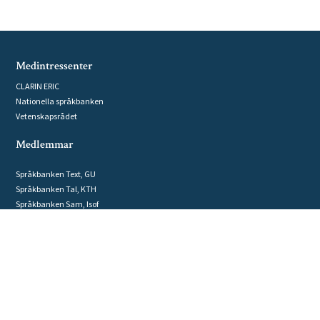
Medintressenter
CLARIN ERIC
Nationella språkbanken
Vetenskapsrådet
Medlemmar
Språkbanken Text, GU
Språkbanken Tal, KTH
Språkbanken Sam, Isof
Datorlingvistikgruppen, UU
GRIDH, GU
Humanistlaboratoriet, LU
Humlab, UmU
Institutionen för lingvistik, SU
Kungliga biblioteket