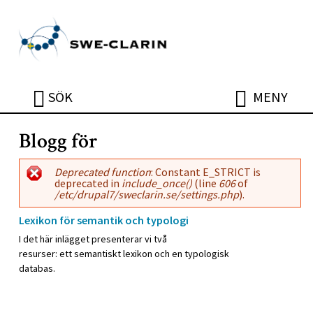
Hoppa till huvudinnehåll
ÖPPNA
ÖPPNA
SÖK
MENY
Blogg för
Felmeddelande
Deprecated function
: Constant E_STRICT is
deprecated in
include_once()
(line
606
of
/etc/drupal7/sweclarin.se/settings.php
).
Lexikon för semantik och typologi
I det här inlägget presenterar vi två
resurser: ett semantiskt lexikon och en typologisk
databas.